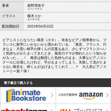
著者
柴野理奈子
シバノリナコ
イラスト
榎木りか
エノキリカ
配信開始日
2021年04月22日
ピアニストになりたい風音（小６）。有名なピアノ指導者から、フ
ランスに留学にいかないかと誘われている。「風音。フランス、行
きなよ」片思い相手の律くんの言葉もあり、少しずつフランスへい
く気持ちがかたまってきたとき、風音のママが倒れたという知らせ
が入った……！ 風音は動揺した気持ちのまま、大事なピアノコン
クールに出場したけれど、手が止まってしまう。失敗して涙がとま
らない風音を、律くんがはげましてくれて……？ 大人気ピアノス
トーリー第７弾！
電子書店で購入する