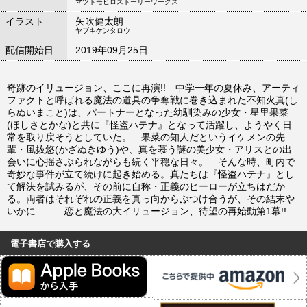
マツトモヒロストーリーワークス
イラスト
矢吹健太朗
ヤブキケンタロウ
配信開始日
2019年09月25日
奇跡のイリュージョン、ここに再演!! 中学一年の夏休み、アーティ
ファクトと呼ばれる魔法の道具の争奪戦に巻き込まれた不知火真(し
らぬいまこと)は、パートナーとなった幼馴染みの少女・星里果菜
(ほしさとかな)と共に『怪盗ハテナ』となって活躍し、ようやく日
常を取り戻そうとしていた。 果菜の知人だというイケメンの先
輩・風抜悠(かざぬきゆう)や、真を慕う謎の美少女・アリスとの出
会いに心揺さぶられながらも続く平穏な日々。 そんな時、町内で
奇妙な事件が立て続けに起き始める。真たちは『怪盗ハテナ』とし
て解決を試みるが、その前に自称・正義のヒーローが立ちはだか
る。両者はそれぞれの正義を真っ向からぶつけ合うが、その結末や
いかに―― 恋と魔法の大イリュージョン、待望の再始動第1幕!!
電子書店で購入する