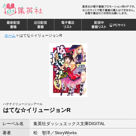
ホーム
>
はてな☆イリュージョンR
ハテナイリュージョンアール
はてな☆イリュージョンR
レーベル名
集英社ダッシュエックス文庫DIGITAL
著者
松 智洋／StoryWorks