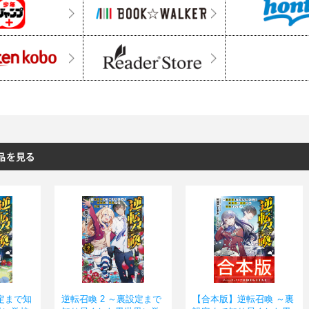
定まで知
逆転召喚 2 ～裏設定まで
【合本版】逆転召喚 ～裏