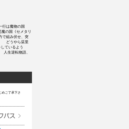
ち一行は魔物の国
悪魔の国《セメタリ
力で組み伏せ、突
。 どうやら栞里
をしているよう
 人生逆転物語、
じめご了承下さ