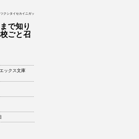
リツクシタイセカイニガッ
定まで知り
学校ごと召
エックス文庫
日