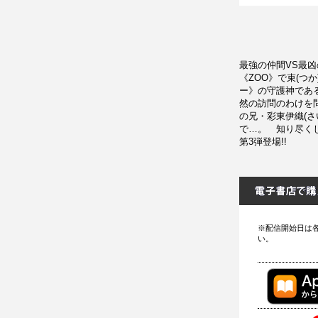
最強の仲間VS最凶
《ZOO》で束(つ
ー》の守護神であ
然の訪問のわけを
の兄・彩東伊織(さ
で…。 知り尽く
第3弾登場!!
※配信開始日は
い。