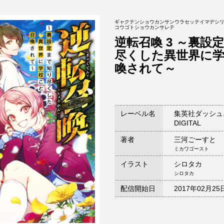
ギャクテンショウカンサンウラセッテイマデシ
コウゴトショウカンサレテ
逆転召喚 3 ～裏設
尽くした異世界に
喚されて～
レーベル名
集英社ダッシュ
DIGITAL
著者
三河ごーすと
ミカワゴースト
イラスト
シロタカ
シロタカ
配信開始日
2017年02月25