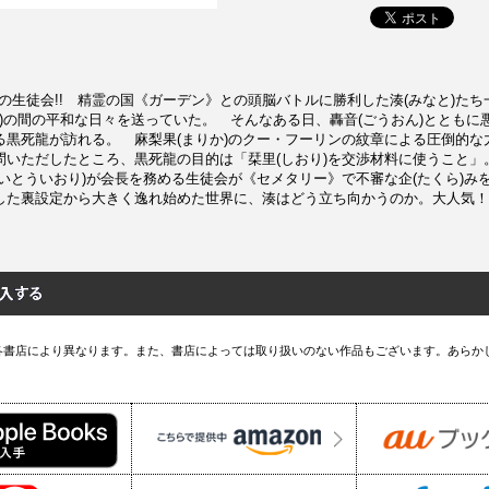
の生徒会!! 精霊の国《ガーデン》との頭脳バトルに勝利した湊(みなと)た
か)の間の平和な日々を送っていた。 そんなある日、轟音(ごうおん)とともに
る黒死龍が訪れる。 麻梨果(まりか)のクー・フーリンの紋章による圧倒的な
問いただしたところ、黒死龍の目的は「栞里(しおり)を交渉材料に使うこと」
いとういおり)が会長を務める生徒会が《セメタリー》で不審な企(たくら)み
した裏設定から大きく逸れ始めた世界に、湊はどう立ち向かうのか。大人気！
各書店により異なります。また、書店によっては取り扱いのない作品もございます。あらか