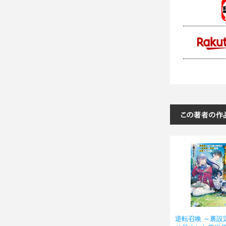
逆転召喚 ～裏設