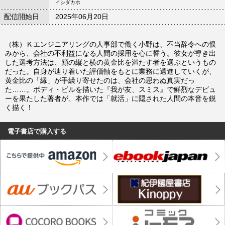
イシダカホ
配信開始日
2025年06月20日
（株）Ｋエンジニアリングの人事部で働く小野は、不当辞令への恨
みから、会社の不利益になる人間の採用を心に誓う。彼女が導き出
した選考方法は、顔の縦と横の黄金比を満たす者を選ぶというもの
だった。自身が辿り着いた評価軸をもとに業務に邁進していくが、
黄金比の「縁」が手繰り寄せたのは、会社の思わぬ真実だっ
た……。ボディ・ビルを描いた『我が友、スミス』で鮮烈なデビュ
ーを果たした著者が、本作では「就活」に隠された人間の本音を鋭
く描く！
電子書店で購入する