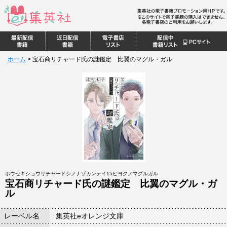
ホーム
>
宝石商リチャード氏の謎鑑定 比翼のマグル・ガル
ホウセキショウリチャードシノナゾカンテイ15ヒヨクノマグルガル
宝石商リチャード氏の謎鑑定 比翼のマグル・ガ
ル
レーベル名
集英社eオレンジ文庫