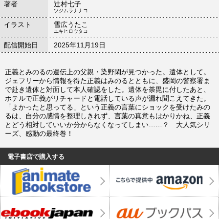
著者
辻村七子
ツジムラナナコ
イラスト
雪広うたこ
ユキヒロウタコ
配信開始日
2025年11月19日
正義とみのるの遺伝上の父親・染野閑が見つかった。遺体として。
ジェフリーから情報を得た正義はみのるとともに、盛岡の警察署ま
で赴き遺体と対面して本人確認をした。遺体を荼毘に付したあと、
ホテルで正義がリチャードと電話している声が漏れ聞こえてきた。
「よかったと思ってる」という正義の言葉にショックを受けたみの
るは、自分の感情を整理しきれず、言葉の真意もはかりかね、正義
とどう相対していいか分からなくなってしまい……？ 大人気シリ
ーズ、感動の最終巻！
電子書店で購入する