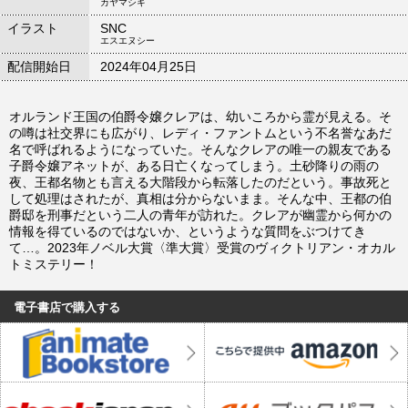
カヤマシキ
イラスト
SNC
エスエヌシー
配信開始日
2024年04月25日
オルランド王国の伯爵令嬢クレアは、幼いころから霊が見える。そ
の噂は社交界にも広がり、レディ・ファントムという不名誉なあだ
名で呼ばれるようになっていた。そんなクレアの唯一の親友である
子爵令嬢アネットが、ある日亡くなってしまう。土砂降りの雨の
夜、王都名物とも言える大階段から転落したのだという。事故死と
して処理はされたが、真相は分からないまま。そんな中、王都の伯
爵邸を刑事だという二人の青年が訪れた。クレアが幽霊から何かの
情報を得ているのではないか、というような質問をぶつけてき
て…。2023年ノベル大賞〈準大賞〉受賞のヴィクトリアン・オカル
トミステリー！
電子書店で購入する