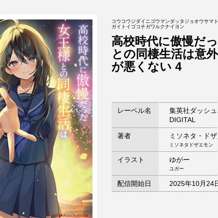
コウコウジダイニゴウマンダッタジョオウサマ
ガイトイゴコチガワルクナイヨン
高校時代に傲慢だっ
との同棲生活は意外
が悪くない 4
レーベル名
集英社ダッシュ
DIGITAL
著者
ミソネタ・ドザ
ミソネタドザエモン
イラスト
ゆがー
ユガー
配信開始日
2025年10月24