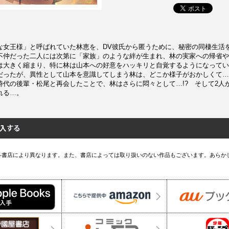
な女王様」と呼ばれていた林恵を、DV彼氏から匿うために、秘密の同棲生活
不仲だった二人には次第に「家族」のような絆が生まれ、林の実家への帰省や
は大きく縮まり、特に林は山本への好意をハッキリと自覚するようになってい
だったが、異性として山本を意識してしまう林は、どこか様子がおかしくて…
時代の後輩・松尾と再会したことで、林はさらに悶々として…!? そして2人
れる…。
各書店により異なります。また、書店によっては取り扱いのない作品もございます。あらか