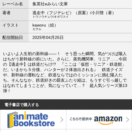
レーベル名
集英社eみらい文庫
著者
逃走中（フジテレビ）（原案）/小川彗（著）
トウソウチュウ/オガワスイ
イラスト
kaworu（絵）
カヲル
配信開始日
2025年04月25日
いよいよ人生初の新幹線――！ そう思った瞬間、気がつけば陽人
はちがう新幹線の前にいた。さらに、蒸気機関車、リニア……今回
の【逃走中】は鉄道だらけ!? 『ここは「仮想・リニア・鉄道館」
だ。いまから５分後、ハンターが２体放出される』 鉄道クイズ
や、新幹線の運転など、鉄道ならではのミッションに挑む陽人た
ち。そんななか、鉄道好きの親友ふたり組は、もうすぐ引っ越しで
はなれてしまうことが、気になっていて…？ 超人気シリーズ第13
弾！
電子書店で購入する