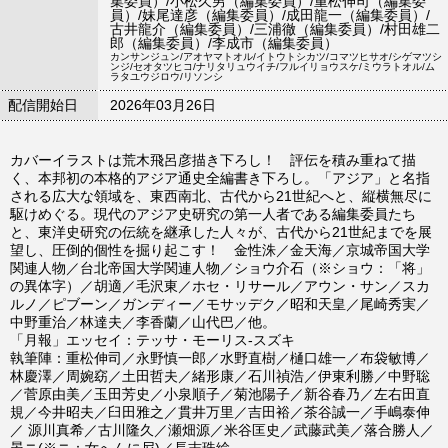
集委員）/小松久男（編集委員）/重松伸司（編集委
員）/妹尾達彦（編集委員）/成田龍一（編集委員）/
古井龍介（編集委員）/三浦徹（編集委員）/村田雄二
郎（編集委員）/李成市（編集委員）
カンサンジュン/アオヤマトオル/イトウトシカツ/コマツヒサオ/シゲマツシ
ンジ/セオタツヒコ/ナリタリュウイチ/フルイリョウスケ/ミウラトオル/ム
ラタユウジロウ/リソンシ
配信開始日
2026年03月26日
カバーイラストは荒木飛呂彦描き下ろし！ 評伝を積み重ねて描
く、本邦初の本格的アジア通史全編書き下ろし。「アジア」と名指
される広大な領域を、東西南北、古代から21世紀へと、縦横無尽に
駆けめぐる。現代のアジア史研究の第一人者である編集委員たち
と、東洋史研究の伝統を継承した人々が、古代から21世紀までを展
望し、圧倒的個性を掘り起こす！ 金性洙／金天海／京城帝国大学
関連人物／台北帝国大学関連人物／ショウ介石（※ショウ：「将」
の異体字）／胡適／毛沢東／ホセ・リサール／アウン・サン／スカ
ルノ／ピブーン／ガンディー／モサッデク／昭和天皇／尾崎秀実／
中野重治／林達夫／李香蘭／山代巴／他。
「月報」エッセイ：テッサ・モーリス-スズキ
執筆陣：重松伸司／永野慎一郎／水野直樹／樋口雄一／布袋敏博／
林慶澤／周婉窈／土田哲夫／緒形康／石川禎浩／伊東利勝／中野聡
／菅原由美／玉田芳史／小泉順子／菊池陽子／新谷春乃／左右田直
規／今井昭夫／臼田雅之／貫井万里／吉田裕／茶谷誠一／手嶋泰伸
／ 源川真希／古川隆久／瀬畑源／米谷匡史／武藤武美／落合勝人／