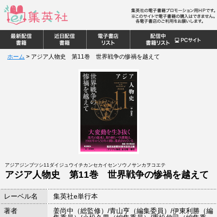
ホーム
>
アジア人物史 第11巻 世界戦争の惨禍を越えて
アジアジンブツシ11ダイジュウイチカンセカイセンソウノサンカヲコエテ
アジア人物史 第11巻 世界戦争の惨禍を越えて
レーベル名
集英社e単行本
著者
姜尚中（総監修）/青山亨（編集委員）/伊東利勝（編