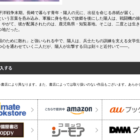
太平洋戦争末期。長崎で暮らす青年・陽人の元に、出征を命じる赤紙が届く。
という言葉を呑み込み、軍服に身を包んで故郷を後にした陽人は、戦闘機の操
。やがて、彼が配属されたのは、鹿児島県・知覧基地。そこは、二度とは生き
つ地だった。
国のために散れ」と強いられる中で、陽人は、兵士たちの訓練を支える女学生
つ心を通わせていく二人だが、陽人が出撃する日は刻々と近付いて――。
各書店により異なります。また、書店によっては取り扱いのない作品もございます。あらか