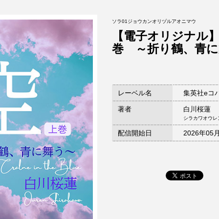
ソラ01ジョウカンオリヅルアオニマウ
【電子オリジナル
巻 ～折り鶴、青に
レーベル名
集英社eコ
著者
白川桜蓮
シラカワオウレ
配信開始日
2026年05