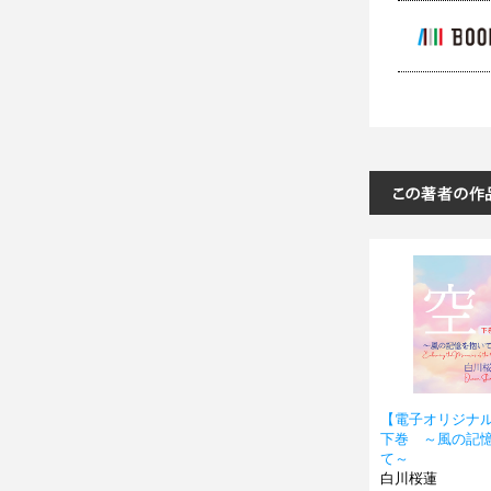
【電子オリジナ
下巻 ～風の記
て～
白川桜蓮