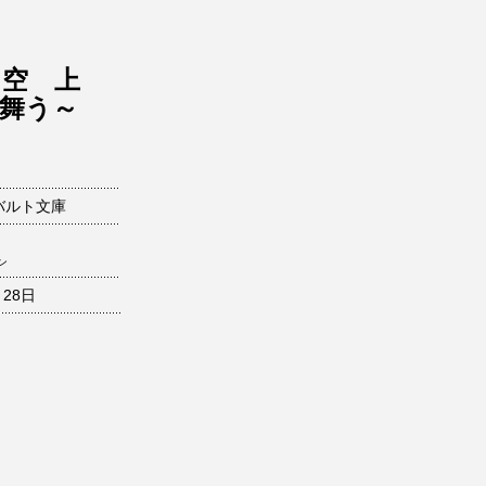
】空 上
舞う～
バルト文庫
ン
月28日