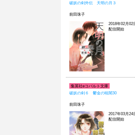
破妖の剣外伝 天明の月３
前田珠子
2018年02月02
配信開始
集英社eコバルト文庫
破妖の剣６ 鬱金の暁闇30
前田珠子
2017年03月24
配信開始