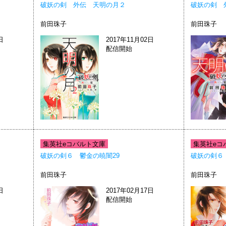
破妖の剣 外伝 天明の月２
破妖の剣 
前田珠子
前田珠子
日
2017年11月02日
配信開始
集英社eコバルト文庫
集英社eコ
破妖の剣６ 鬱金の暁闇29
破妖の剣６
前田珠子
前田珠子
日
2017年02月17日
配信開始