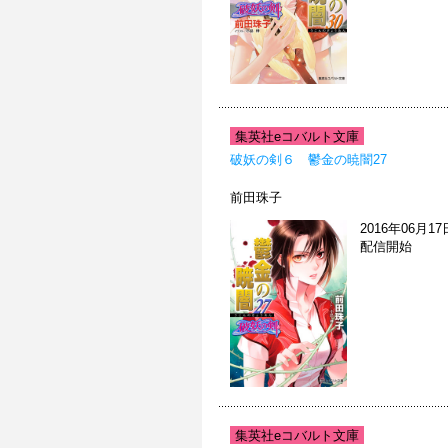
集英社eコバルト文庫
破妖の剣６ 鬱金の暁闇27
前田珠子
2016年06月17
配信開始
集英社eコバルト文庫