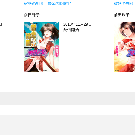
破妖の剣６ 鬱金の暁闇14
破妖の剣６
前田珠子
前田珠子
日
2013年11月29日
配信開始