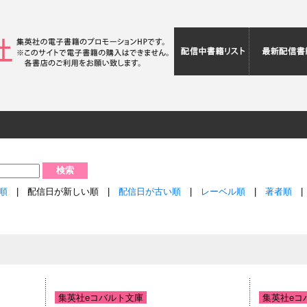
配信中書籍リ
音順
| 配信日が新しい順 |
配信日が古い順
|
レーベル順
|
著者順
集英社eコバルト文庫
集英社eコ