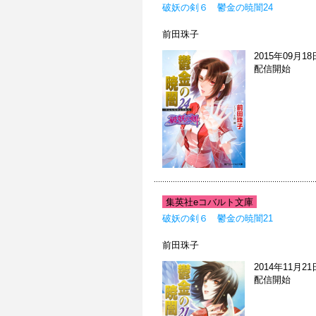
破妖の剣６ 鬱金の暁闇24
前田珠子
2015年09月18
配信開始
集英社eコバルト文庫
破妖の剣６ 鬱金の暁闇21
前田珠子
2014年11月21
配信開始