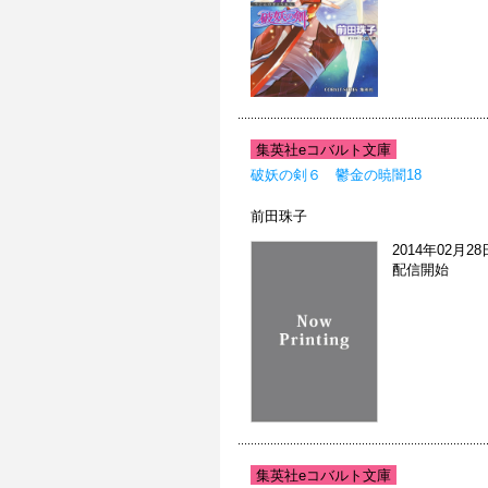
集英社eコバルト文庫
破妖の剣６ 鬱金の暁闇18
前田珠子
2014年02月28
配信開始
集英社eコバルト文庫