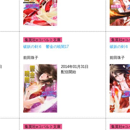
集英社eコバルト文庫
集英社eコ
破妖の剣６ 鬱金の暁闇17
破妖の剣６
前田珠子
前田珠子
日
2014年01月31日
配信開始
集英社eコバルト文庫
集英社eコ