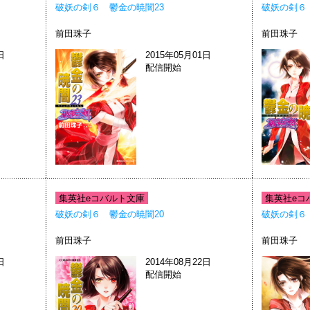
破妖の剣６ 鬱金の暁闇23
破妖の剣６
前田珠子
前田珠子
日
2015年05月01日
配信開始
集英社eコバルト文庫
集英社eコ
破妖の剣６ 鬱金の暁闇20
破妖の剣６
前田珠子
前田珠子
日
2014年08月22日
配信開始