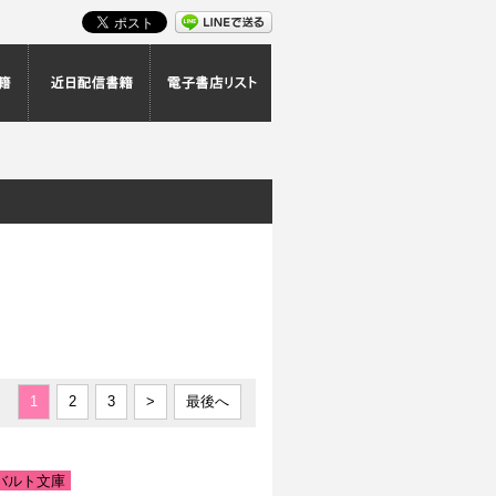
スト
最新配信書籍
近日配信書籍
電子書店リスト
|
1
2
3
>
最後へ
バルト文庫