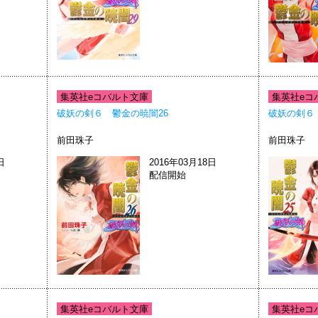
集英社eコバルト文庫
集英社eコ
破妖の剣６ 鬱金の暁闇26
破妖の剣６
前田珠子
前田珠子
日
2016年03月18日
配信開始
集英社eコバルト文庫
集英社eコ