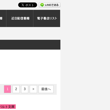
スト
最新配信書籍
近日配信書籍
電子書店リスト
|
1
2
3
>
最後へ
バルト文庫