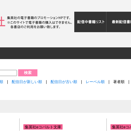
配信中書籍リ
音順
|
配信日が新しい順
|
配信日が古い順
|
レーベル順
| 著者順 
集英社eコバルト文庫
集英社eコ