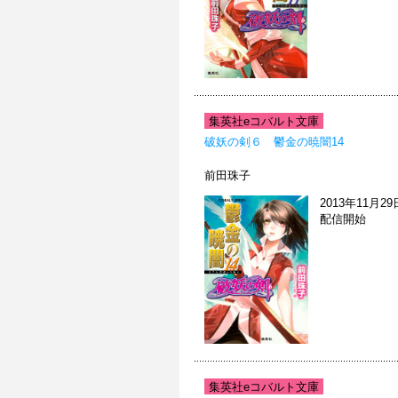
集英社eコバルト文庫
破妖の剣６ 鬱金の暁闇14
前田珠子
2013年11月29
配信開始
集英社eコバルト文庫