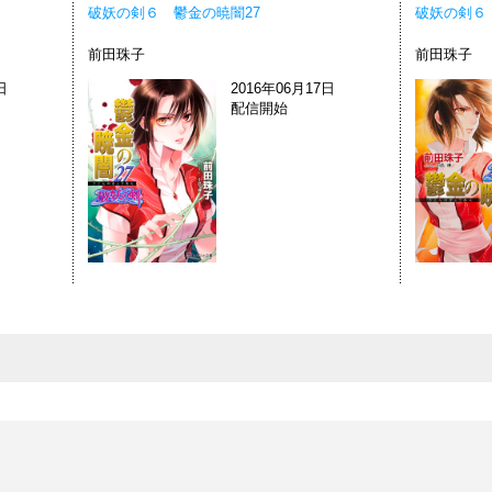
破妖の剣６ 鬱金の暁闇27
破妖の剣６
前田珠子
前田珠子
日
2016年06月17日
配信開始