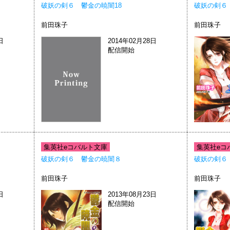
破妖の剣６ 鬱金の暁闇18
破妖の剣６
前田珠子
前田珠子
日
2014年02月28日
配信開始
集英社eコバルト文庫
集英社eコ
破妖の剣６ 鬱金の暁闇８
破妖の剣６
前田珠子
前田珠子
日
2013年08月23日
配信開始