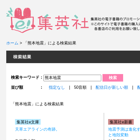
ホーム
>
「熊本地震」による検索結果
検索キーワード：
並び順 ：
指定なし
| 50音順 |
配信日が新しい順
|
「熊本地震」による検索結果
集英社e文庫
集英社e新書
天草エアラインの奇跡。
地震予測は進化
と地殻変動