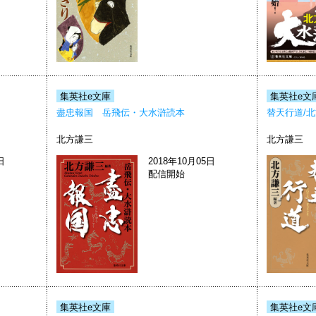
集英社e文庫
集英社e文
盡忠報国 岳飛伝・大水滸読本
替天行道/
北方謙三
北方謙三
日
2018年10月05日
配信開始
集英社e文庫
集英社e文