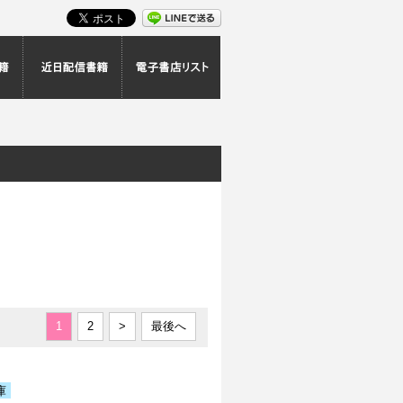
スト
最新配信書籍
近日配信書籍
電子書店リスト
|
1
2
>
最後へ
庫