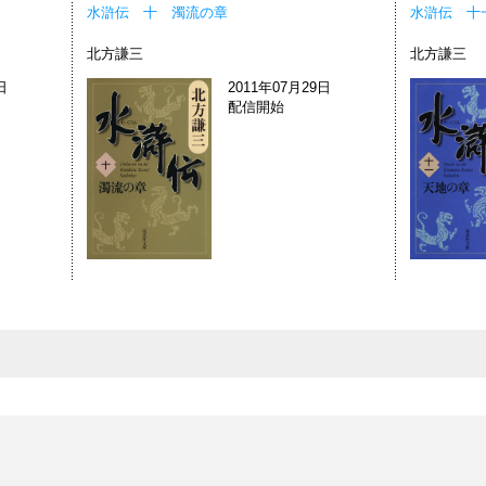
水滸伝 十 濁流の章
水滸伝 十
北方謙三
北方謙三
日
2011年07月29日
配信開始