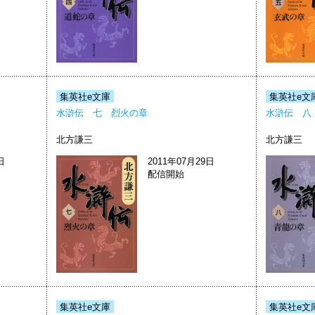
集英社e文庫
集英社e文
水滸伝 七 烈火の章
水滸伝 八
北方謙三
北方謙三
日
2011年07月29日
配信開始
集英社e文庫
集英社e文