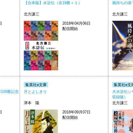
【合本版】水滸伝（全19冊＋１）
風待ちの港
北方謙三
北方謙三
日
2018年04月06日
配信開始
集英社e文庫
集英社e文
100冊記念
月とよしきり
大水滸伝シ
収録版）
津本 陽
北方謙三
日
2018年09月07日
配信開始