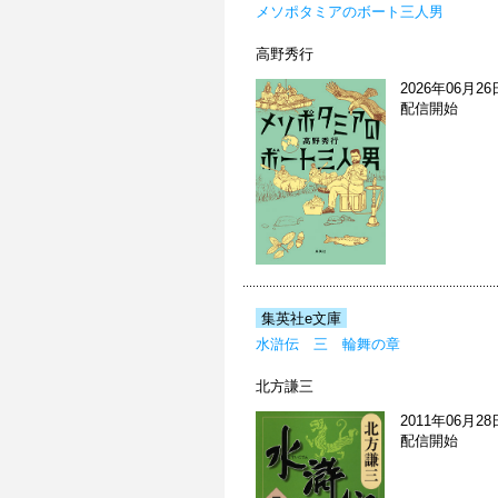
メソポタミアのボート三人男
高野秀行
2026年06月26
配信開始
集英社e文庫
水滸伝 三 輪舞の章
北方謙三
2011年06月28
配信開始