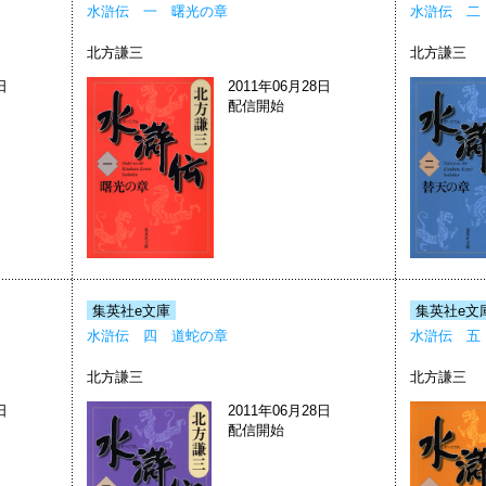
水滸伝 一 曙光の章
水滸伝 二
北方謙三
北方謙三
日
2011年06月28日
配信開始
集英社e文庫
集英社e文
水滸伝 四 道蛇の章
水滸伝 五
北方謙三
北方謙三
日
2011年06月28日
配信開始