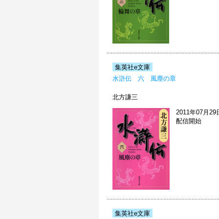
集英社e文庫
水滸伝 六 風塵の章
北方謙三
2011年07月29
配信開始
集英社e文庫