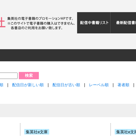
配信中書籍リ
音順
|
配信日が新しい順
|
配信日が古い順
|
レーベル順
|
著者順
集英社e文庫
集英社e文