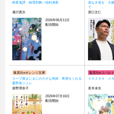
暗夜鬼譚 細雪剣舞／凶剣凍夜
道なき道を 大
て
瀬川貴次
原口文仁
2026年06月11日
配信開始
集英社eオレンジ文庫
集英社eコバル
スープ屋まにまにの小さな奇跡 希望をくれる
ＸＡＺＳＡ メ
夏野菜ジュレ
柴野理奈子
若木未生
2026年07月16日
配信開始