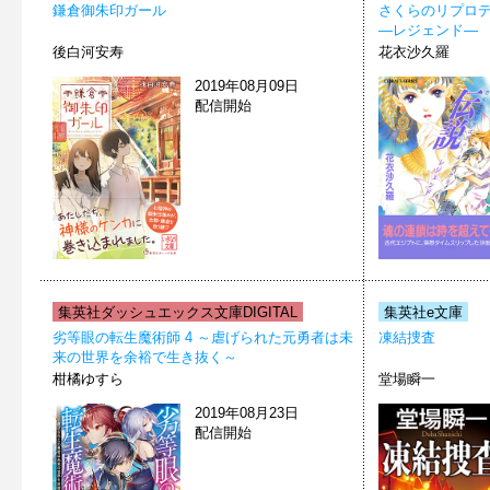
鎌倉御朱印ガール
さくらのリプロ
―レジェンド―
後白河安寿
花衣沙久羅
2019年08月09日
配信開始
集英社ダッシュエックス文庫DIGITAL
集英社e文庫
劣等眼の転生魔術師 4 ～虐げられた元勇者は未
凍結捜査
来の世界を余裕で生き抜く～
柑橘ゆすら
堂場瞬一
2019年08月23日
配信開始