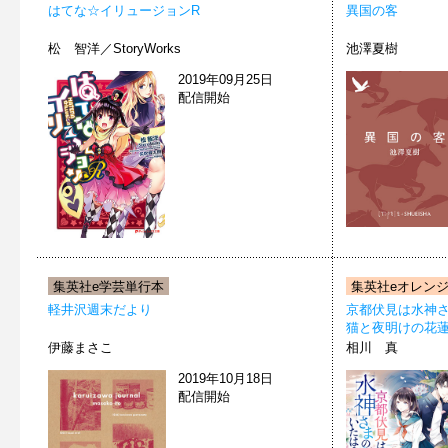
はてな☆イリュージョンR
異国の客
松 智洋／StoryWorks
池澤夏樹
2019年09月25日
配信開始
集英社e学芸単行本
集英社eオレン
軽井沢週末だより
京都伏見は水神
猫と夜明けの花
伊藤まさこ
相川 真
2019年10月18日
配信開始