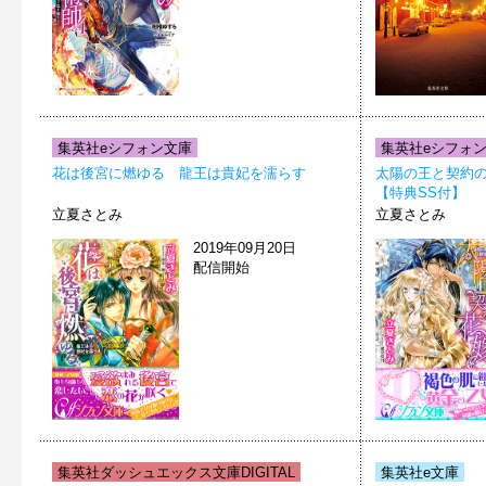
集英社eシフォン文庫
集英社eシフォ
花は後宮に燃ゆる 龍王は貴妃を濡らす
太陽の王と契約
【特典SS付】
立夏さとみ
立夏さとみ
2019年09月20日
配信開始
集英社ダッシュエックス文庫DIGITAL
集英社e文庫