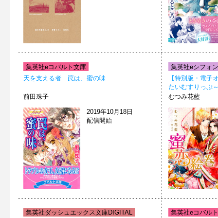
集英社eコバルト文庫
集英社eシフォ
天を支える者 罠は、蜜の味
【特別版・電子
たいむすりっぷ～
前田珠子
むつみ花藍
2019年10月18日
配信開始
集英社ダッシュエックス文庫DIGITAL
集英社eコバル