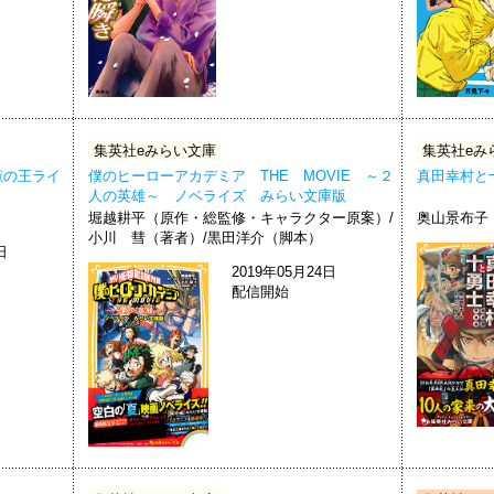
集英社eみらい文庫
集英社eみ
獣の王ライ
僕のヒーローアカデミア THE MOVIE ～２
真田幸村と
人の英雄～ ノベライズ みらい文庫版
堀越耕平（原作・総監修・キャラクター原案）/
奥山景布子
小川 彗（著者）/黒田洋介（脚本）
日
2019年05月24日
配信開始