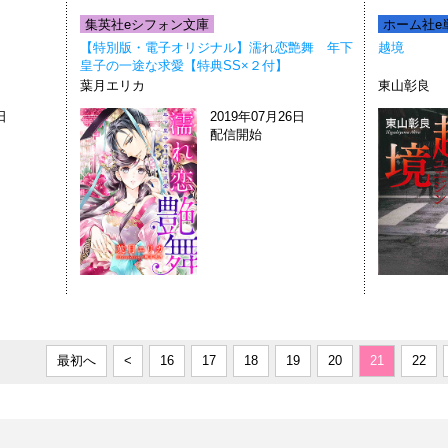
集英社eシフォン文庫
ホーム社e
【特別版・電子オリジナル】濡れ恋艶舞 年下
越境
皇子の一途な求愛【特典SS×２付】
葉月エリカ
東山彰良
日
2019年07月26日
配信開始
最初へ
<
16
17
18
19
20
21
22