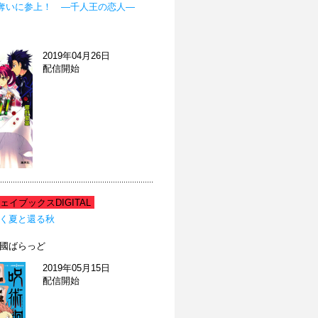
奪いに参上！ ―千人王の恋人―
2019年04月26日
配信開始
イブックスDIGITAL
逝く夏と還る秋
北國ばらっど
2019年05月15日
配信開始