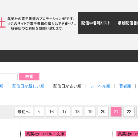
配信中書籍リ
音順
|
配信日が新しい順
| 配信日が古い順 |
レーベル順
|
著者順
最初へ
<
16
17
18
19
20
21
22
集英社eコバルト文庫
集英社eコ