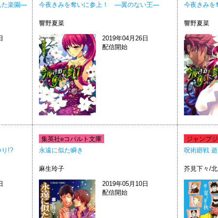
れた楽園―
今夜きみを奪いに参上！ ―翼のない王―
今夜きみを
響野夏菜
響野夏菜
日
2019年04月26日
配信開始
集英社eコバルト文庫
ジャンプジェ
り!?
永遠に似た瞬き
呪術廻戦 
麻生玲子
芥見下々/
日
2019年05月10日
配信開始