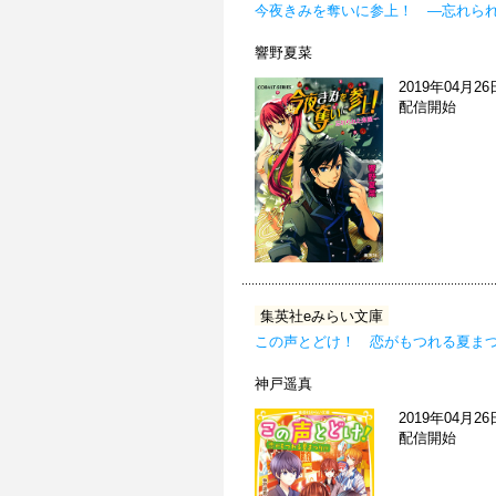
今夜きみを奪いに参上！ ―忘れら
響野夏菜
2019年04月26
配信開始
集英社eみらい文庫
この声とどけ！ 恋がもつれる夏まつ
神戸遥真
2019年04月26
配信開始