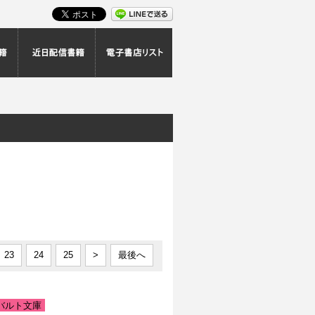
スト
最新配信書籍
近日配信書籍
電子書店リスト
|
23
24
25
>
最後へ
バルト文庫