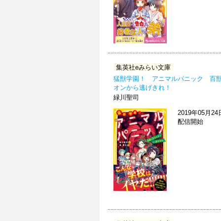
集英社eみらい文庫
猛獣学園！ アニマルパニック 百
オンから逃げきれ！
緑川聖司
2019年05月24
配信開始