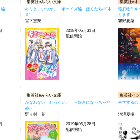
集英社eみらい文庫
集英社eオ
 編
キミと、いつか。 ボーイズ編 ぼくたちの“本
瑕庇物件ル
音”
ります
宮下恵茉
響野夏菜
日
2019年05月31日
配信開始
集英社eみらい文庫
集英社イン
かなわない、ぜったい。 ～好きになっちゃだ
科学する心
め～
野々村 花
池澤夏樹
日
2019年06月28日
配信開始