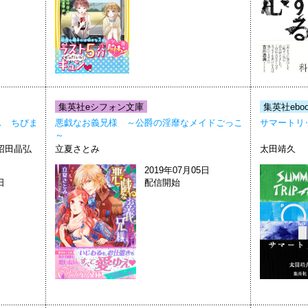
集英社eシフォン文庫
集英社ebo
ス ちびま
悪戯なお義兄様 ～公爵の淫靡なメイドごっこ
サマートリ
～
沼田晶弘
立夏さとみ
太田靖久
2019年07月05日
日
配信開始