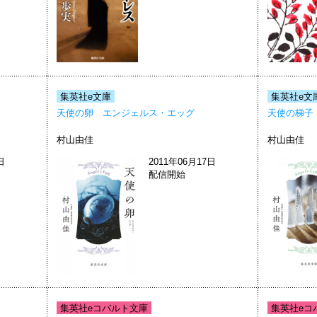
集英社e文庫
集英社e文
天使の卵 エンジェルス・エッグ
天使の梯子
村山由佳
村山由佳
日
2011年06月17日
配信開始
集英社eコバルト文庫
集英社eコ