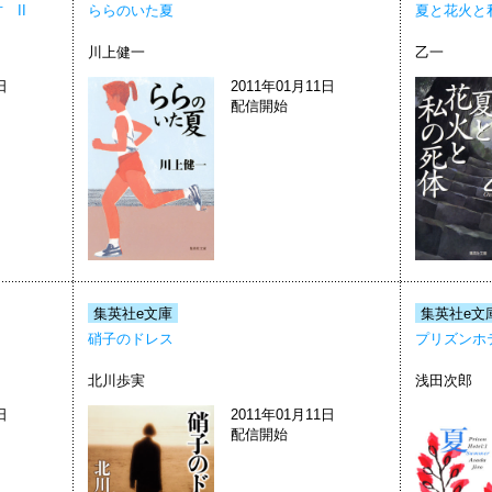
II
ららのいた夏
夏と花火と
川上健一
乙一
日
2011年01月11日
配信開始
集英社e文庫
集英社e文
硝子のドレス
プリズンホ
北川歩実
浅田次郎
日
2011年01月11日
配信開始