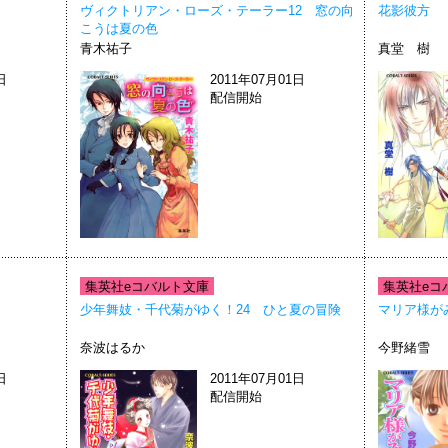
ヴィクトリアン・ローズ・テーラー12 窓の向
花影彼方
こうは夏の色
青木祐子
真堂 樹
日
2011年07月01日
配信開始
集英社eコバルト文庫
集英社eコ
少年舞妓・千代菊がゆく！24 ひと夏の冒険
マリア様が
奈波はるか
今野緒雪
日
2011年07月01日
配信開始