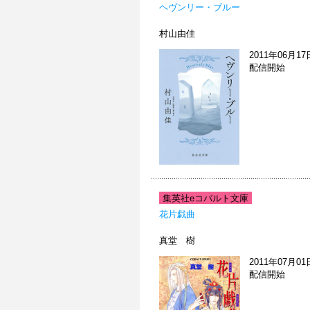
ヘヴンリー・ブルー
村山由佳
2011年06月17
配信開始
集英社eコバルト文庫
花片戯曲
真堂 樹
2011年07月01
配信開始