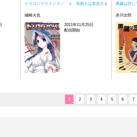
ドラゴンクライシス！ ２ 依頼人は皇女さま
黒鍵は恋し
城崎火也
赤川次郎
日
2011年11月25日
配信開始
1
2
3
4
5
6
7