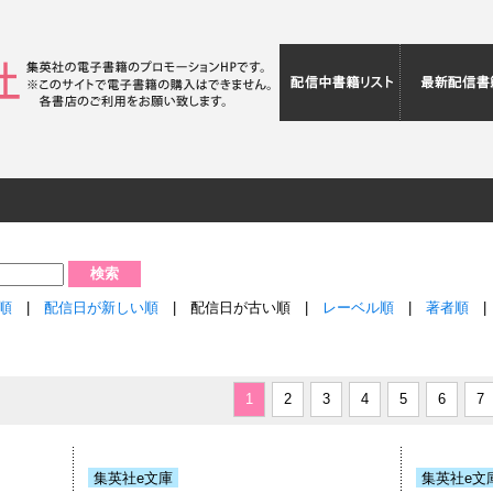
配信中書籍リ
音順
|
配信日が新しい順
| 配信日が古い順 |
レーベル順
|
著者順
1
2
3
4
5
6
7
集英社e文庫
集英社e文