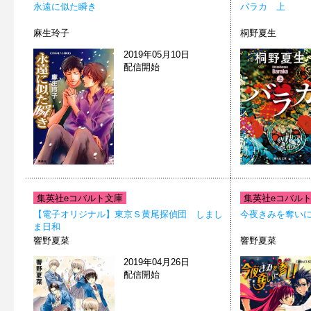
永遠に似た瞬き
バラカ 上
麻生玲子
桐野夏生
2019年05月10日
配信開始
集英社eコバルト文庫
集英社eコバル
【電子オリジナル】東京Ｓ黄尾探偵団 しまし
今夜きみを奪い
ま日和
響野夏菜
響野夏菜
2019年04月26日
配信開始