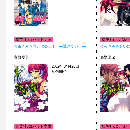
集英社eコバルト文庫
集英社eコバル
今夜きみを奪いに参上！ ―翼のない王―
今夜きみを奪い
響野夏菜
響野夏菜
2019年04月26日
配信開始
集英社eコバルト文庫
集英社eコバル