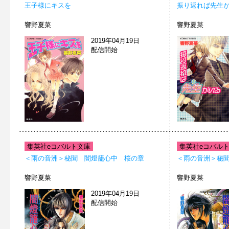
王子様にキスを
振り返れば先生
響野夏菜
響野夏菜
2019年04月19日
配信開始
集英社eコバルト文庫
集英社eコバル
＜雨の音洲＞秘聞 闇燈籠心中 桜の章
＜雨の音洲＞秘
響野夏菜
響野夏菜
2019年04月19日
配信開始