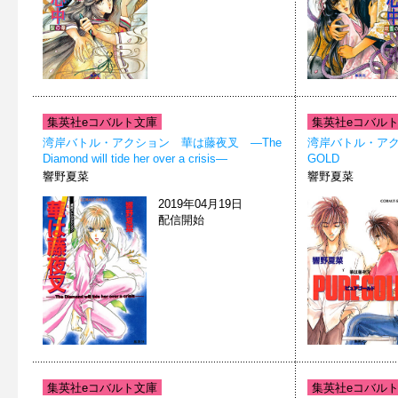
集英社eコバルト文庫
集英社eコバル
湾岸バトル・アクション 華は藤夜叉 ―The
湾岸バトル・ア
Diamond will tide her over a crisis―
GOLD
響野夏菜
響野夏菜
2019年04月19日
配信開始
集英社eコバルト文庫
集英社eコバル