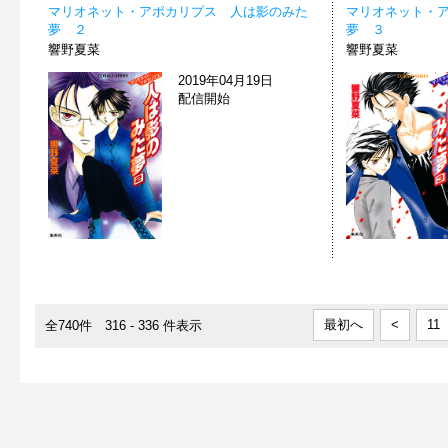
マリオネット・アポカリプス 人は影のみた
マリオネット・
夢 ２
夢 ３
響野夏菜
響野夏菜
2019年04月19日
配信開始
最初へ
<
11
全740件 316 - 336 件表示