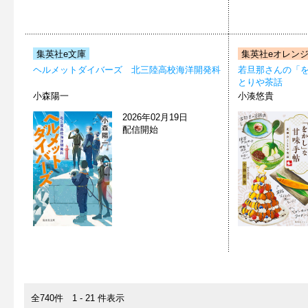
集英社e文庫
集英社eオレン
ヘルメットダイバーズ 北三陸高校海洋開発科
若旦那さんの「を
とりや茶話
小森陽一
小湊悠貴
2026年02月19日
配信開始
全740件 1 - 21 件表示