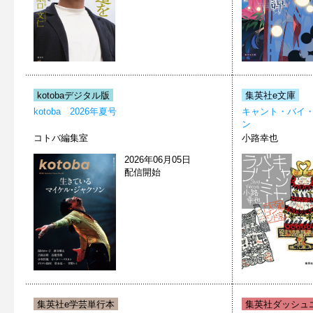
kotobaデジタル版
集英社e文庫
kotoba 2026年夏号
キャント・バイ
ン
コトバ編集室
小路幸也
2026年06月05日
配信開始
集英社e学芸単行本
集英社ダッシュエ