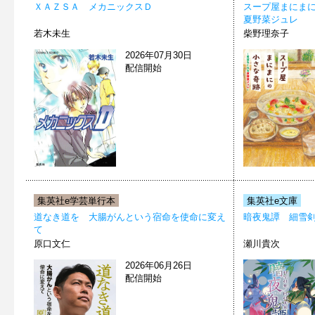
ＸＡＺＳＡ メカニックスＤ
スープ屋まにま
夏野菜ジュレ
若木未生
柴野理奈子
2026年07月30日
配信開始
集英社e学芸単行本
集英社e文庫
道なき道を 大腸がんという宿命を使命に変え
暗夜鬼譚 細雪
て
原口文仁
瀬川貴次
2026年06月26日
配信開始