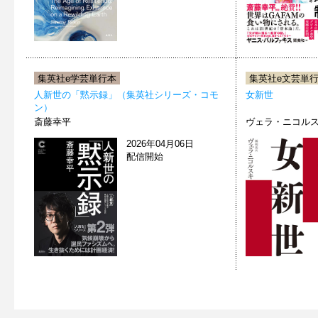
集英社e学芸単行本
集英社e文芸単
人新世の「黙示録」（集英社シリーズ・コモ
女新世
ン）
斎藤幸平
ヴェラ・ニコル
2026年04月06日
配信開始