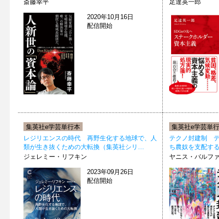
斎藤幸平
足達英一郎
2020年10月16日
配信開始
集英社e学芸単行本
集英社e学芸単
レジリエンスの時代 再野生化する地球で、人
テクノ封建制 
類が生き抜くための大転換（集英社シリ…
ち農奴を支配す
ジェレミー・リフキン
ヤニス・バルファ
2023年09月26日
配信開始