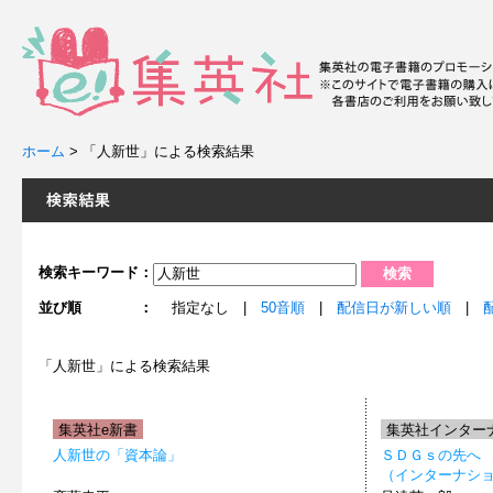
ホーム
>
「人新世」による検索結果
検索キーワード：
並び順 ：
指定なし |
50音順
|
配信日が新しい順
|
「人新世」による検索結果
集英社e新書
集英社インター
人新世の「資本論」
ＳＤＧｓの先へ
（インターナシ