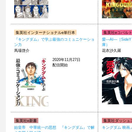
集英社インターナショナルe単行本
集英社eコバル
『キングダム』で学ぶ最強のコミュニケーショ
愛―AI―［Sid
ン力
庫）
馬場啓介
花衣沙久羅
2020年11月27日
配信開始
集英社e新書
集英社ダッシュエ
始皇帝 中華統一の思想 『キングダム』で解
キングダム 映画