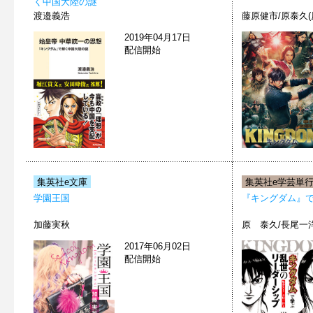
く中国大陸の謎
渡邉義浩
藤原健市/原泰久(
2019年04月17日
配信開始
集英社e文庫
集英社e学芸単
学園王国
『キングダム』
加藤実秋
原 泰久/長尾一
2017年06月02日
配信開始