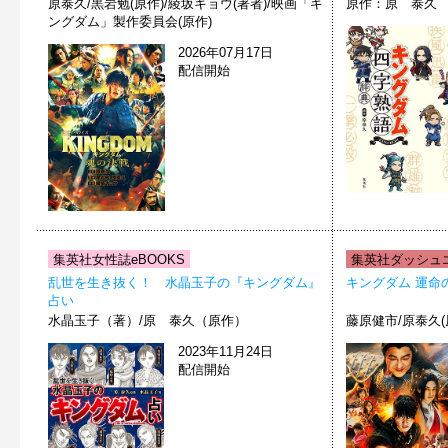
原泰久/黒岩勉(原作)/綾坂キョウ(著者)/映画「キ
原作：原 泰久
ングダム」製作委員会(原作)
2026年07月17日
配信開始
集英社女性誌eBOOKS
集英社ダッシュエ
乱世を生き抜く！ 水晶玉子の『キングダム』
キングダム 運命
占い
水晶玉子（著）/原 泰久（原作）
藤原健市/原泰久(
2023年11月24日
配信開始