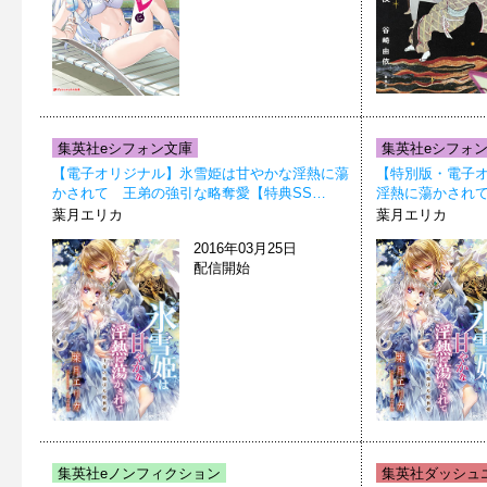
集英社eシフォン文庫
集英社eシフォ
【電子オリジナル】氷雪姫は甘やかな淫熱に蕩
【特別版・電子
かされて 王弟の強引な略奪愛【特典SS…
淫熱に蕩かされ
葉月エリカ
葉月エリカ
2016年03月25日
配信開始
集英社eノンフィクション
集英社ダッシュエ