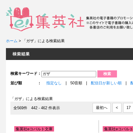
ホーム
>
「ガザ」による検索結果
検索キーワード：
並び順 ：
指定なし
| 50音順 |
配信日が新しい順
|
「ガザ」による検索結果
最初へ
<
17
全569件 442 - 462 件表示
集英社eコバルト文庫
集英社eコバル