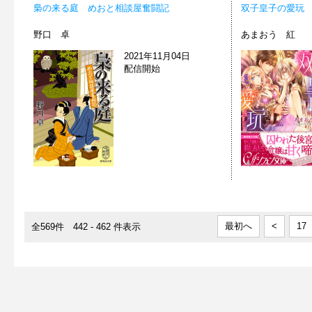
梟の来る庭 めおと相談屋奮闘記
双子皇子の愛玩
野口 卓
あまおう 紅
2021年11月04日
配信開始
最初へ
<
17
全569件 442 - 462 件表示