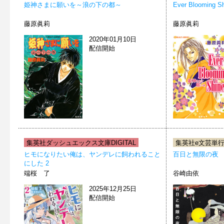
姫神さまに願いを～浪の下の都～
Ever Bloomi
藤原眞莉
藤原眞莉
2020年01月10日
配信開始
集英社ダッシュエックス文庫DIGITAL
集英社e文芸単
ヒモになりたい俺は、ヤンデレに飼われること
百日と無限の夜
にした 2
端桜 了
谷崎由依
2025年12月25日
配信開始