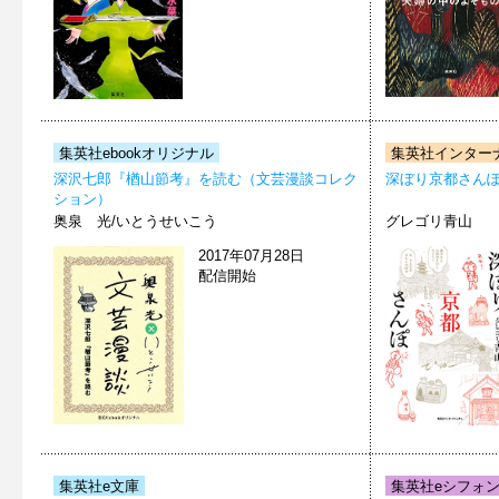
集英社ebookオリジナル
集英社インター
深沢七郎『楢山節考』を読む（文芸漫談コレク
深ぼり京都さん
ション）
奥泉 光/いとうせいこう
グレゴリ青山
2017年07月28日
配信開始
集英社e文庫
集英社eシフォ