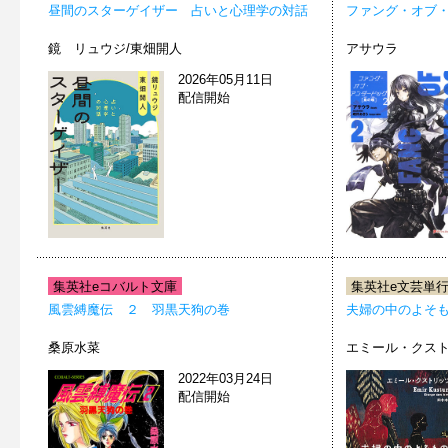
昼間のスターゲイザー 占いと心理学の対話
ファング・オブ・
鏡 リュウジ/東畑開人
アサウラ
2026年05月11日
配信開始
集英社eコバルト文庫
集英社e文芸単
風雲縛魔伝 ２ 羽黒天狗の巻
夫婦の中のよそ
桑原水菜
エミール・クス
2022年03月24日
配信開始