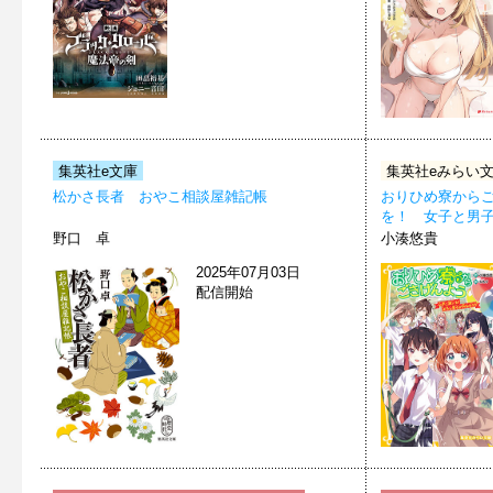
集英社e文庫
集英社eみらい
松かさ長者 おやこ相談屋雑記帳
おりひめ寮から
を！ 女子と男子
野口 卓
小湊悠貴
2025年07月03日
配信開始