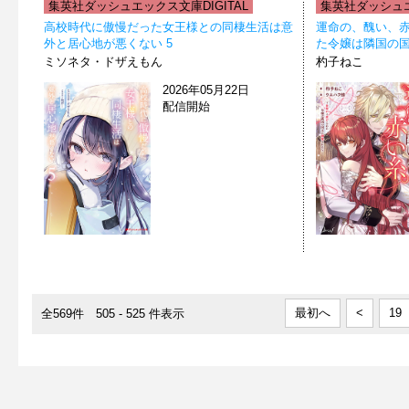
集英社ダッシュエックス文庫DIGITAL
集英社ダッシュエ
高校時代に傲慢だった女王様との同棲生活は意
運命の、醜い、赤
外と居心地が悪くない 5
た令嬢は隣国の
ミソネタ・ドザえもん
杓子ねこ
2026年05月22日
配信開始
最初へ
<
19
全569件 505 - 525 件表示