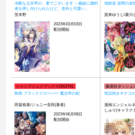
冷酷なる氷帝の、妻でございます ～義妹に婚約
地獄楽 波間の追
者を押し付けられたけど、意外と可愛い…
茨木野
賀来ゆうじ/菱川さ
2023年03月03日
配信開始
ジャンプジェイブックスDIGITAL
集英社ダッシュエ
映画 ブラッククローバー 魔法帝の剣
世話焼きキナコの
田畠裕基/ジョニー音田(著者)
漫画エンジェルネ
しゅり(キャラク
2023年06月09日
配信開始