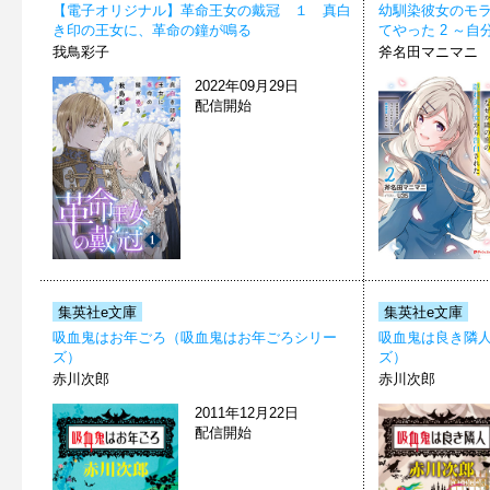
【電子オリジナル】革命王女の戴冠 １ 真白
幼馴染彼女のモ
き印の王女に、革命の鐘が鳴る
てやった 2 ～
我鳥彩子
斧名田マニマニ
2022年09月29日
配信開始
集英社e文庫
集英社e文庫
吸血鬼はお年ごろ（吸血鬼はお年ごろシリー
吸血鬼は良き隣
ズ）
ズ）
赤川次郎
赤川次郎
2011年12月22日
配信開始