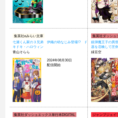
集英社eみらい文庫
集英社ダッシュエ
七瀬くん家の３兄弟 伊織の幼なじみ登場!? ド
銃弾魔王子の異世
キドキ・ハロウィン
器を召喚して圧
青山そらら
緑豆空
2024年08月30日
配信開始
集英社ダッシュエックス単行本DIGITAL
ジャンプジェイブッ