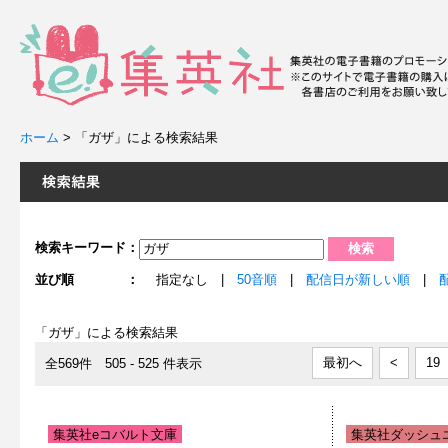
ホーム
>
「ガザ」による検索結果
検索キーワード：
並び順 ：
指定なし |
50音順
|
配信日が新しい順
|
「ガザ」による検索結果
最初へ
<
19
全569件 505 - 525 件表示
集英社eコバルト文庫
集英社ダッシュエ