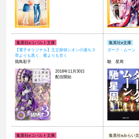
集英社eコバルト文庫
集英社e文庫
【電子オリジナル】王立探偵シオンの過ち３
ダーク・ムーン
罪よりも黒く、蜜よりも甘く
我鳥彩子
馳 星周
2018年11月30日
配信開始
集英社eコバルト文庫
集英社eみらい