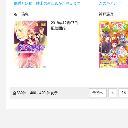
伯爵と妖精 紳士の射止めかた教えます
この声とどけ！ 
谷 瑞恵
神戸遥真
2018年12月07日
配信開始
最初へ
<
15
全569件 400 - 420 件表示