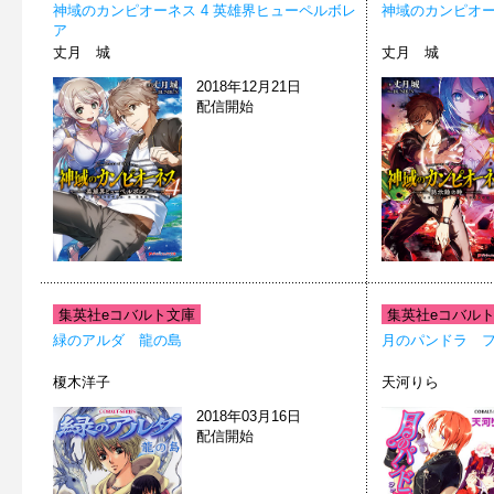
神域のカンピオーネス 4 英雄界ヒューペルボレ
神域のカンピオー
ア
丈月 城
丈月 城
2018年12月21日
配信開始
集英社eコバルト文庫
集英社eコバル
緑のアルダ 龍の島
月のパンドラ 
榎木洋子
天河りら
2018年03月16日
配信開始