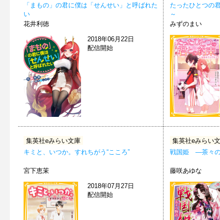
「まもの」の君に僕は「せんせい」と呼ばれた
たったひとつの
い
～
花井利徳
みずのまい
2018年06月22日
配信開始
集英社eみらい文庫
集英社eみらい
キミと、いつか。すれちがう“こころ”
戦国姫 ―茶々
宮下恵茉
藤咲あゆな
2018年07月27日
配信開始