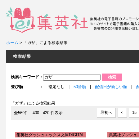
ホーム
>
「ガザ」による検索結果
検索キーワード：
並び順 ：
指定なし |
50音順
|
配信日が新しい順
|
「ガザ」による検索結果
最初へ
<
15
全569件 400 - 420 件表示
集英社ダッシュエックス文庫DIGITAL
集英社ダッシュエ