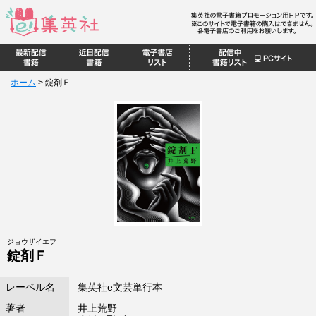
ホーム
>
錠剤Ｆ
ジョウザイエフ
錠剤Ｆ
レーベル名
集英社e文芸単行本
著者
井上荒野