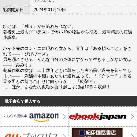
イノウエアレノ
配信開始日
2024年01月10日
ひとは、「独り」から逃れられない。
著者史上最もグロテスクで怖い10の物語から成る、最高精度の短編
小説集。
バイト先のコンビニに現れた女から、青年は「ある頼みごと」をさ
れて――「ぴぴぴーズ」
男を溺れさせる、そんな自分の身体にすがって生きるしかない女は
――「みみず」
刺繍作家の女は、二十数年ともに暮らした夫の黒い過去を知ってし
まい――「刺繍の本棚」女たちは連れ立って、「ドクターＦ」と名
乗る男との待ち合わせに向かうが――「錠剤Ｆ」
……ほか、あなたの孤独を掘り起こす短編10作を収録！
電子書店で購入する