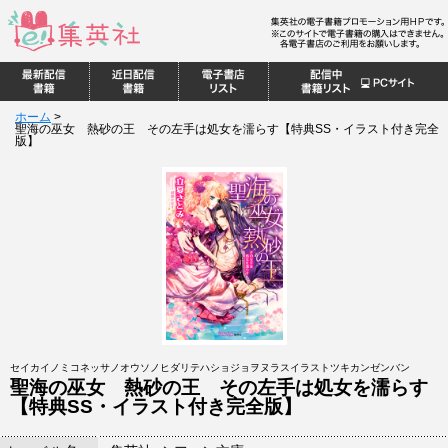
ホーム
>
聖海の巫女 熱砂の王 その左手は処女を濡らす【特典SS・イラスト付き完全
版】
セイカイノミコネッサノオウソノヒダリテハショジョヲヌラスイラストツキカンゼンバン
聖海の巫女 熱砂の王 その左手は処女を濡らす
【特典SS・イラスト付き完全版】