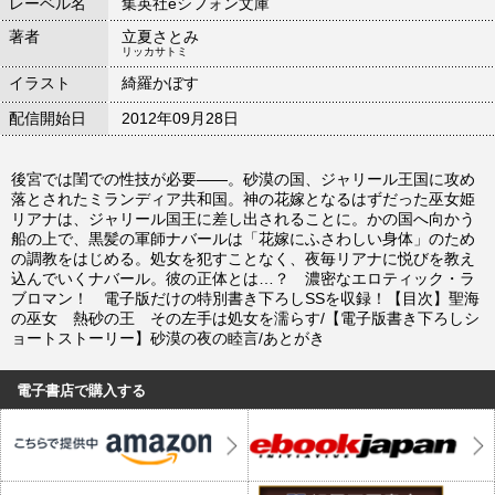
レーベル名
集英社eシフォン文庫
著者
立夏さとみ
リッカサトミ
イラスト
綺羅かぼす
配信開始日
2012年09月28日
後宮では閨での性技が必要――。砂漠の国、ジャリール王国に攻め
落とされたミランディア共和国。神の花嫁となるはずだった巫女姫
リアナは、ジャリール国王に差し出されることに。かの国へ向かう
船の上で、黒髪の軍師ナバールは「花嫁にふさわしい身体」のため
の調教をはじめる。処女を犯すことなく、夜毎リアナに悦びを教え
込んでいくナバール。彼の正体とは…？ 濃密なエロティック・ラ
ブロマン！ 電子版だけの特別書き下ろしSSを収録！【目次】聖海
の巫女 熱砂の王 その左手は処女を濡らす/【電子版書き下ろしシ
ョートストーリー】砂漠の夜の睦言/あとがき
電子書店で購入する