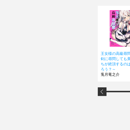
王女様の高級尋問
剣に尋問しても
ちが絶頂するの
ろう？～
兎月竜之介