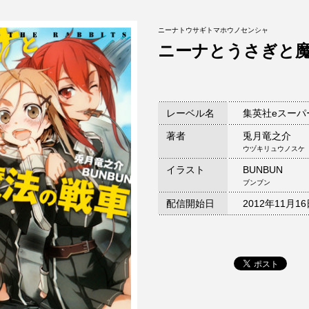
ニーナトウサギトマホウノセンシャ
ニーナとうさぎと
レーベル名
集英社eスーパ
著者
兎月竜之介
ウヅキリュウノスケ
イラスト
BUNBUN
ブンブン
配信開始日
2012年11月1