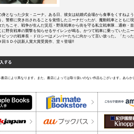
の身となった少女・ニーナ。ある日、彼女は結婚式会場から食事をくすねよう
う。警察に突き出されることを覚悟したニーナだったが、魔動戦車とともに現
女たちこそ、戦争が生んだ災厄・野良戦車から街を守る私立戦車隊…通称・首
こに野良戦車の襲撃を知らせるサイレンが鳴る。かつて戦車に乗っていたニー
ラビッツの戦車長・ドロシーはメンバーたちに向かって言い放った。「たった
９回ＳＤ小説新人賞大賞受賞作、堂々登場!!
各書店により異なります。また、書店によっては取り扱いのない作品もございます。あらか