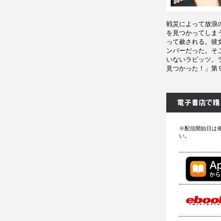
戦災によって放浪
を見つかってしま
って赦される。彼
ンバーだった。そ
いないラビッツ。
見つかった！」第
※配信開始日は
い。