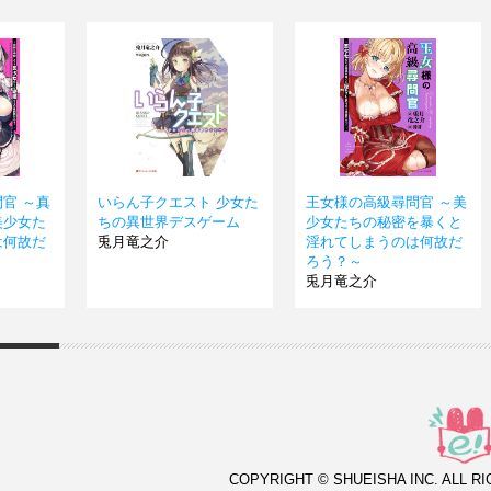
官 ～真
いらん子クエスト 少女た
王女様の高級尋問官 ～美
美少女た
ちの異世界デスゲーム
少女たちの秘密を暴くと
は何故だ
兎月竜之介
淫れてしまうのは何故だ
ろう？～
兎月竜之介
COPYRIGHT © SHUEISHA INC. ALL R