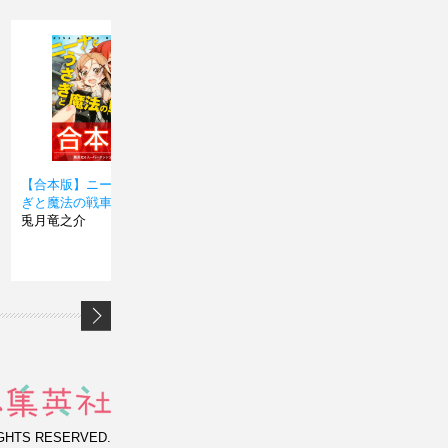
【合本版】ニーナとうさ
ニーナとうさぎと魔法の
ニーナ
ぎと魔法の戦車 全８巻
戦車 ２
戦車 
兎月竜之介
兎月竜之介
兎月竜
IGHTS RESERVED.