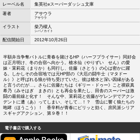
レーベル名
集英社eスーパーダッシュ文庫
著者
アサウラ
アサウラ
イラスト
柴乃櫂人
シバノカイト
配信開始日
2012年10月26日
半額弁当争奪バトルに青春を賭けるHP（ハーフプライサー）同好会
は正月明け、冬の合宿へ向かう。槍水仙（やりずい せん）の愛
妹・茉莉花（まりか）も同行し、佐藤（さとう）の心は密かに躍
る。しかしその合宿地では元HP部の《大厄の闘牛士（マタドー
ル）》と呼ばれる狼が待ち受けていた。彼は槍水と深い因縁がある
と言うのだが…。さらに佐藤たちは《ギリー・ドゥー》こと禊萩真
希乃（みそはぎ まきの）とも再会を果たし、田舎のスーパーは激
闘の最前線と化す！ そんな中、茉莉花と佐藤がゲレンデでアクシ
デントに遭（あ）ってしまい、そして…！？ 雪山に響く狼たちの
咆哮（ほうこう）！ 香辛料が青春にピリッと効く、庶民派シリア
スギャグアクション、第９巻！！
電子書店で購入する