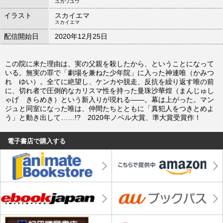
ユカワユウ
イラスト
スカイエマ
スカイエマ
配信開始日
2020年12月25日
この院に来た理由は、実の父親を殺したから、ということになって
いる。無実の罪で「劇場を兼ねた少年院」に入った神連唯（かみつ
れ ゆい）。全てに絶望し、ケンカや脱走、反抗を繰り返す唯の前
に、切れ者で圧倒的なカリスマ性を持った曼珠沙華煌（まんじゅし
ゃげ きらめき）という新入りが現れる――。幕は上がった。マン
ジュと同室になった唯は、仲間たちとともに「真犯人をつきとめよ
う」と動き出して……!? 2020年ノベル大賞、準大賞受賞作！
電子書店で購入する