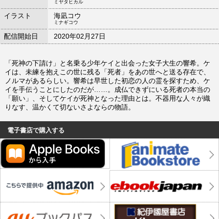
ミヤタヒカル
イラスト
海凪コウ
ミナギコウ
配信開始日
2020年02月27日
「死神の下請け」と名乗る少年ケイと出会った女子大生の響希。ケ
イは、未練を抱えこの世に残る「死者」をあの世へと送る存在で、
ノルマがあるらしい。響希は早世した初恋の人の霊を探すため、ケ
イを手伝うことにしたのだが……。成仏できずにいる死者の本当の
「願い」、そしてケイが死神となった理由とは。不器用な人々が織
りなす、温かくて切ないさよならの物語。
電子書店で購入する