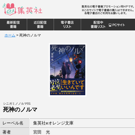
ホーム
>
死神のノルマ
シニガミノノルマ01
死神のノルマ
レーベル名
集英社eオレンジ文庫
著者
宮田 光