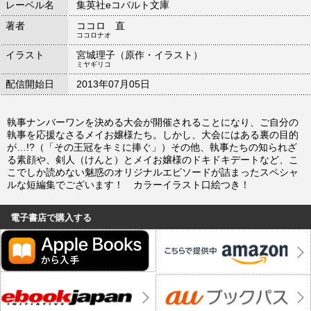
レーベル名
集英社eコバルト文庫
著者
ココロ 直
ココロナオ
イラスト
宮城理子（原作・イラスト）
ミヤギリコ
配信開始日
2013年07月05日
執事ナンバーワンを決める大会が開催されることになり、ご自分の
執事を応援なさるメイお嬢様たち。しかし、大会にはある裏の目的
が…!?（「その王冠をキミに捧ぐ」）その他、執事たちの知られざ
る素顔や、剣人（けんと）とメイお嬢様のドキドキデートなど、こ
こでしか読めない魅惑のオリジナルエピソードが詰まったスペシャ
ルな短編集でございます！ カラーイラスト口絵つき！
電子書店で購入する