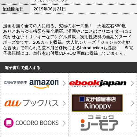
ソウビシャヘンシュウブ
配信開始日
2019年06月21日
漫画を描く全ての人に贈る、究極のポーズ集！ 天地左右360度、
ありとあらゆる構図を完全網羅。漫画やアニメのクリエイターには
欠かせないトリッキーなアングル満載、実用性抜群の画期的ヌード
ポーズ集です。205カット収録。大人気シリーズ「ジョジョの奇妙
な冒険」で知られる荒木飛呂彦氏によるIntroductionも必読！ ※電
子書籍版には、単行本の付属CD-ROM画像は収録していません。
電子書店で購入する